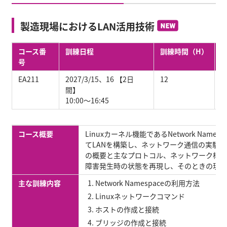
NEW
製造現場におけるLAN活用技術
製造現場におけるLAN活用技術のコース番号、訓練日程、訓練時間
コース番
訓練日程
訓練時間（H）
号
EA211
2027/3/15
、
16
【2日
12
間】
10:00～16:45
製造現場におけるLAN活用技術のコース概要、主な訓練内容、受講
コース概要
Linuxカーネル機能であるNetwork Nam
てLANを構築し、ネットワーク通信の実験を
の概要と主なプロトコル、ネットワーク構築
障害発生時の状態を再現し、そのときの現象
主な訓練内容
Network Namespaceの利用方法
Linuxネットワークコマンド
ホストの作成と接続
ブリッジの作成と接続