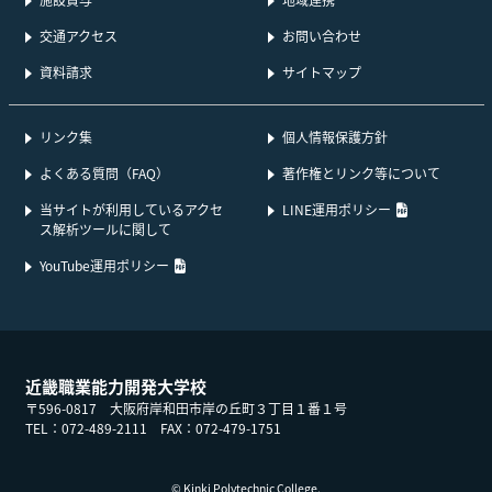
交通アクセス
お問い合わせ
資料請求
サイトマップ
リンク集
個人情報保護方針
よくある質問（FAQ）
著作権とリンク等について
PDFファイル
当サイトが利用しているアクセ
LINE運用ポリシー
ス解析ツールに関して
PDFファイルへリンク
YouTube運用ポリシー
近畿職業能力開発大学校
〒596-0817 大阪府岸和田市岸の丘町３丁目１番１号
TEL：
072-489-2111
FAX：072-479-1751
© Kinki Polytechnic College.