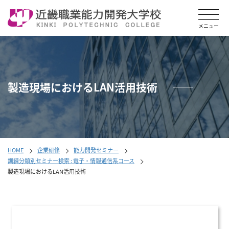
メニ
ュー
メニュー
を開
メ
く
ニ
ュ
ー
ボ
製造現場におけるLAN活用技術
タ
ン
に
戻
る
HOME
企業研修
能力開発セミナー
訓練分類別セミナー検索 : 電子・情報通信系コース
製造現場におけるLAN活用技術