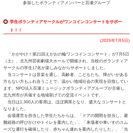
参加したボランティアメンバーと百瀬グループ
学生ボランティアサークルがワンコインコンサートをサポー
ト！！
(2025年7月5日)
「かがやけ！第21回えがおの輪ワンコインコンサート」が7月5日
（土）、北九州芸術劇場大ホールで開催され、当校のボランティア
サークルの学生17名が楽しみながらサポートしました。
当コンサートは音楽を通し、高齢者、こどもたち、障がいがある
方もない方もふれ合うことで、温かい地域社会の実現を目指してい
ます。NPO法人百瀬ミュージックボランティアグループが主催し、
北九州市が共催する地域挙げての交流イベントです。
当日は1,300人の客席は、ほぼ満席となり、盛大なコンサートと
なりました。
会場運営を担当した学生たちからは、「ドアの開閉を担当し、避
難経路の呼びかけやトイレを案内した」、「来場者や車いすのスム
ーズな通行を確保したり、赤ちゃん連れを案内したりした」、「当