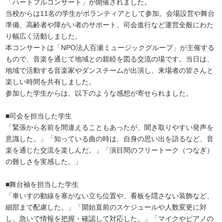
「ハートフルコンサート」が開催されました。
当校からは11名の学生がボランティアとして参加。会場設営や舞台
準備、高齢者や障がい者のサポート、司会進行など運営全般にわた
り幅広く活動しました。
本コンサートは「NPO法人百瀬ミュージックグループ」が主催する
もので、音楽を通じて地域との親睦を図る交流の場です。当日は、
地域で活動する音楽家やダンスチームが出演し、来場者の皆さんと
楽しい時間を共有しました。
参加した学生からは、以下のような感想が寄せられました。
■司会を担当した学生
「緊張から名前を間違えることもあったが、聞き取りやすい発声を
意識した。」「知っている曲の時は、自身の思い出を語るなど、音
楽を通じた交流を楽しんだ。」「演目間のフリートーク（つなぎ）
の難しさを実感した。」
■舞台袖を担当した学生
「車いすの動線を塞がない立ち位置や、看板を隠さない装飾など、
細部まで配慮した。」「開始直前のスケジュールや人数変更に対
し、急いで情報を把握・確認して対応した。」「マイクやピアノの