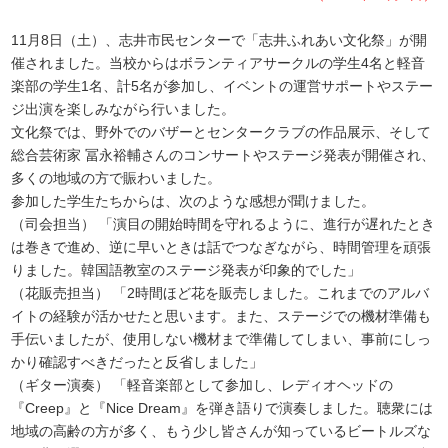
11月8日（土）、志井市民センターで「志井ふれあい文化祭」が開
催されました。当校からはボランティアサークルの学生4名と軽音
楽部の学生1名、計5名が参加し、イベントの運営サポートやステー
ジ出演を楽しみながら行いました。
文化祭では、野外でのバザーとセンタークラブの作品展示、そして
総合芸術家 冨永裕輔さんのコンサートやステージ発表が開催され、
多くの地域の方で賑わいました。
参加した学生たちからは、次のような感想が聞けました。
（司会担当） 「演目の開始時間を守れるように、進行が遅れたとき
は巻きで進め、逆に早いときは話でつなぎながら、時間管理を頑張
りました。韓国語教室のステージ発表が印象的でした」
（花販売担当） 「2時間ほど花を販売しました。これまでのアルバ
イトの経験が活かせたと思います。また、ステージでの機材準備も
手伝いましたが、使用しない機材まで準備してしまい、事前にしっ
かり確認すべきだったと反省しました」
（ギター演奏） 「軽音楽部として参加し、レディオヘッドの
『Creep』と『Nice Dream』を弾き語りで演奏しました。聴衆には
地域の高齢の方が多く、もう少し皆さんが知っているビートルズな