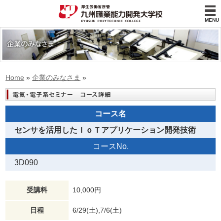
MENU
Home
»
企業のみなさま
»
コース名
センサを活用したＩｏＴアプリケーション開発技術
コースNo.
3D090
受講料
10,000円
日程
6/29(土),7/6(土)