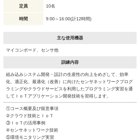
定員
10名
時間
9:00～16:00(計12時間)
主な使用機器
マイコンボード、センサ他
訓練内容
組み込みシステム開発・設計の生産性の向上をめざして、効率
化、適正化、最適化（改善）に向けたセンサネットワークプログ
ラミングやクラウドサービスを利用したプログラミング実習を通
してＩｏＴアプリケーション開発技術を習得します。
①コース概要及び留意事項
②クラウド技術とＩｏＴ
③ＩｏＴの活用事例
④センサネットワーク技術
⑤環境モニタリング実習